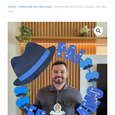
Início
/
Materiais dia dos pais
/ Bambolê para foto chapéu dia dos
pais