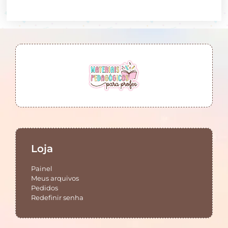
Loja
Painel
Meus arquivos
Pedidos
Redefinir senha