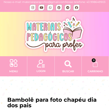
Nosso e-mail: materiaisparaprofes@gmail.com
Nosso telefone: 43 998649903
0
LOGIN
MENU
BUSCAR
CARRINHO
Bambolê para foto chapéu dia
dos pais