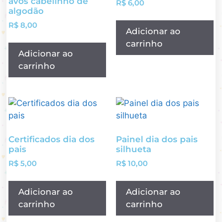
avós cabelinho de
R$
6,00
algodão
R$
8,00
Adicionar ao
carrinho
Adicionar ao
carrinho
Certificados dia dos
Painel dia dos pais
pais
silhueta
R$
5,00
R$
10,00
Adicionar ao
Adicionar ao
carrinho
carrinho