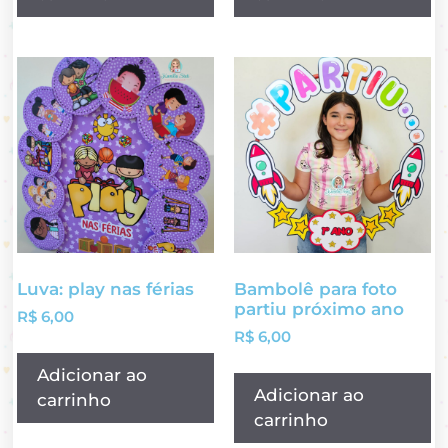
Luva: play nas férias
Bambolê para foto
partiu próximo ano
R$
6,00
R$
6,00
Adicionar ao
Adicionar ao
carrinho
carrinho