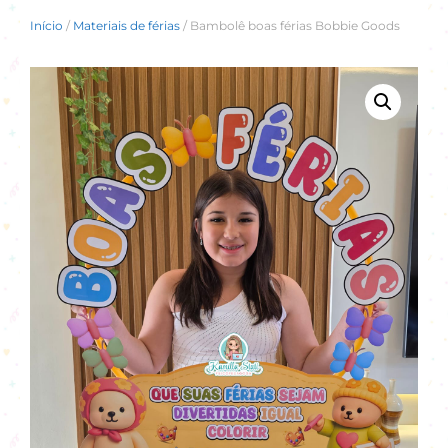
Início
/
Materiais de férias
/ Bambolê boas férias Bobbie Goods