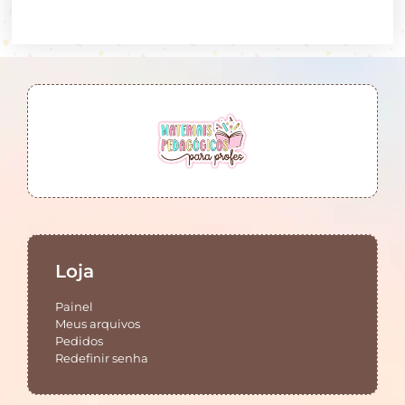
Loja
Painel
Meus arquivos
Pedidos
Redefinir senha