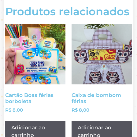
Produtos relacionados
Cartão Boas férias
Caixa de bombom
borboleta
férias
R$
8,00
R$
8,00
Adicionar ao
Adicionar ao
carrinho
carrinho