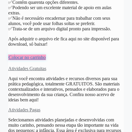
✅️Contém quarenta opções diferentes.
✅️Podendo ser um excelente material de apoio em aulas
extras.
✅️Não é necessário encadernar para trabalhar com seus
alunos, você pode usar folhas soltas se preferir.
✅️Trata-se de um arquivo digital pronto para impressão.
Após adquirir o arquivo ele fica aqui no site disponível para
download, só baixar!
R$
10,00
Colocar no carrinho
Atividades Gratuitas
Aqui você encontra atividades e recursos diversos para sua
prática pedagógica, totalmente GRATUITOS. São materiais
contextualizados e interativos, pensados e elaborados para o
desenvolvimento da sua criança. Confira nosso acervo de
ideias bem aqui!
Atividades Pagas
Selecionamos atividades planejadas e desenvolvidas com
muito carinho, pensando nessa etapa tão importante na vida
dos pequenos: a infância. Essa área é exclusiva para recursos