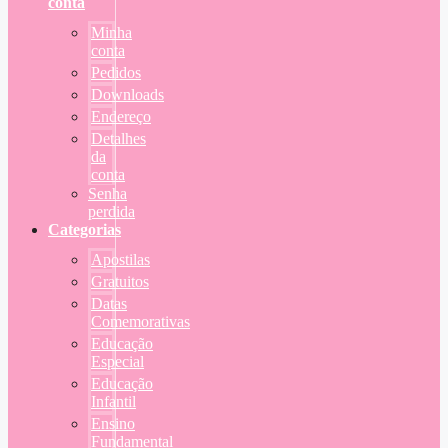
conta
Minha
conta
Pedidos
Downloads
Endereço
Detalhes
da
conta
Senha
perdida
Categorias
Apostilas
Gratuitos
Datas
Comemorativas
Educação
Especial
Educação
Infantil
Ensino
Fundamental