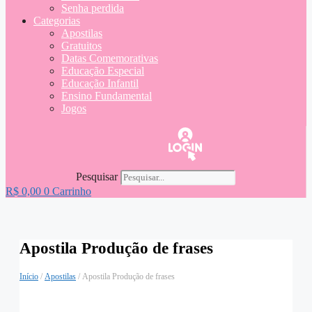
Senha perdida
Categorias
Apostilas
Gratuitos
Datas Comemorativas
Educação Especial
Educação Infantil
Ensino Fundamental
Jogos
Pesquisar
R$
0,00
0
Carrinho
Apostila Produção de frases
Início
/
Apostilas
/ Apostila Produção de frases