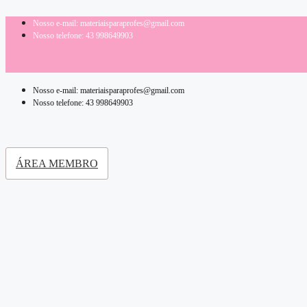
Pular
para
Nosso e-mail: materiaisparaprofes@gmail.com
o
Nosso telefone: 43 998649903
conteúdo
Nosso e-mail: materiaisparaprofes@gmail.com
Nosso telefone: 43 998649903
ÁREA MEMBRO