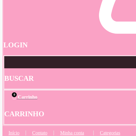
LOGIN
BUSCAR
0
Carrinho
CARRINHO
Início
Contato
Minha conta
Categorias