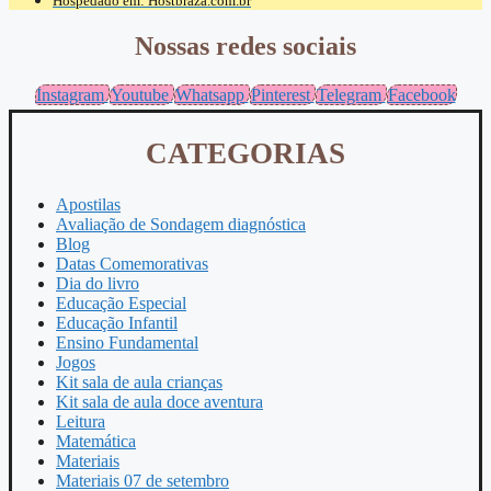
Hospedado em: Hostbraza.com.br
Nossas redes sociais
Instagram
Youtube
Whatsapp
Pinterest
Telegram
Facebook
CATEGORIAS
Apostilas
Avaliação de Sondagem diagnóstica
Blog
Datas Comemorativas
Dia do livro
Educação Especial
Educação Infantil
Ensino Fundamental
Jogos
Kit sala de aula crianças
Kit sala de aula doce aventura
Leitura
Matemática
Materiais
Materiais 07 de setembro