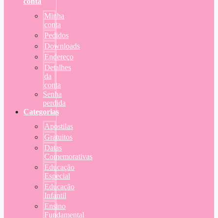
conta
Minha
conta
Pedidos
Downloads
Endereço
Detalhes
da
conta
Senha
perdida
Categorias
Apostilas
Gratuitos
Datas
Comemorativas
Educação
Especial
Educação
Infantil
Ensino
Fundamental