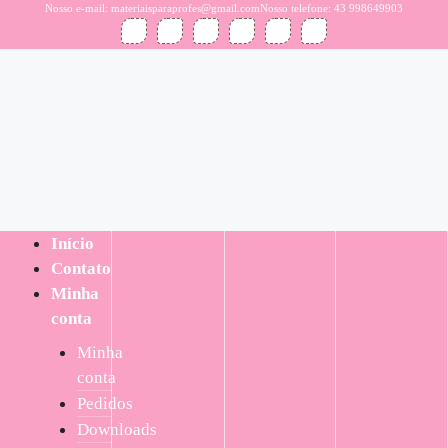
Nosso e-mail: materiaisparaprofes@gmail.com
Nosso telefone: 43 998649903
Início
Contato
Minha
conta
Minha
conta
Pedidos
Downloads