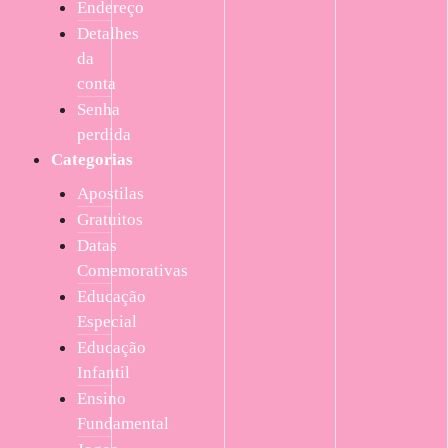
Endereço
Detalhes
da
conta
Senha
perdida
Categorias
Apostilas
Gratuitos
Datas
Comemorativas
Educação
Especial
Educação
Infantil
Ensino
Fundamental