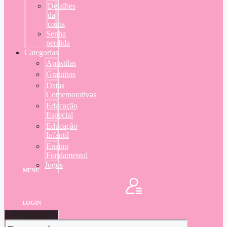
Detalhes
da
conta
Senha
perdida
Categorias
Apostilas
Gratuitos
Datas
Comemorativas
Educação
Especial
Educação
Infantil
Ensino
Fundamental
Jogos
MENU
LOGIN
Pesquisar