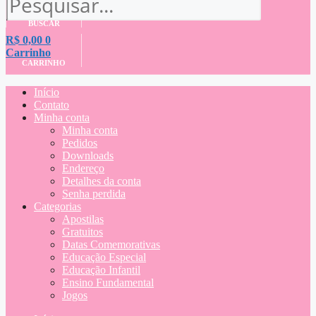
BUSCAR
R$
0,00
0
Carrinho
CARRINHO
Início
Contato
Minha conta
Minha conta
Pedidos
Downloads
Endereço
Detalhes da conta
Senha perdida
Categorias
Apostilas
Gratuitos
Datas Comemorativas
Educação Especial
Educação Infantil
Ensino Fundamental
Jogos