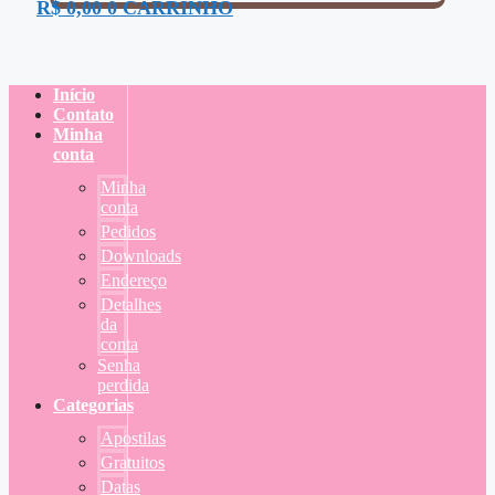
R$
0,00
0
CARRINHO
Início
Contato
Minha
conta
Minha
conta
Pedidos
Downloads
Endereço
Detalhes
da
conta
Senha
perdida
Categorias
Apostilas
Gratuitos
Datas